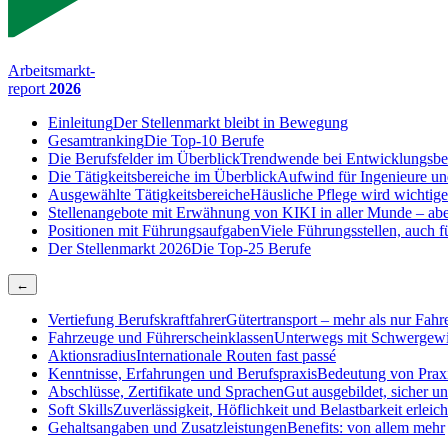
Arbeitsmarkt-
report
2026
Einleitung
Der Stellenmarkt bleibt in Bewegung
Gesamtranking
Die Top-10 Berufe
Die Berufsfelder im Überblick
Trendwende bei Entwicklungsbe
Die Tätigkeitsbereiche im Überblick
Aufwind für Ingenieure un
Ausgewählte Tätigkeitsbereiche
Häusliche Pflege wird wichtige
Stellenangebote mit Erwähnung von KI
KI in aller Munde – abe
Positionen mit Führungsaufgaben
Viele Führungsstellen, auch
Der Stellenmarkt 2026
Die Top-25 Berufe
←
Vertiefung Berufskraftfahrer
Gütertransport – mehr als nur Fahr
Fahrzeuge und Führerscheinklassen
Unterwegs mit Schwergewi
Aktionsradius
Internationale Routen fast passé
Kenntnisse, Erfahrungen und Berufspraxis
Bedeutung von Praxi
Abschlüsse, Zertifikate und Sprachen
Gut ausgebildet, sicher u
Soft Skills
Zuverlässigkeit, Höflichkeit und Belastbarkeit erleich
Gehaltsangaben und Zusatzleistungen
Benefits: von allem mehr