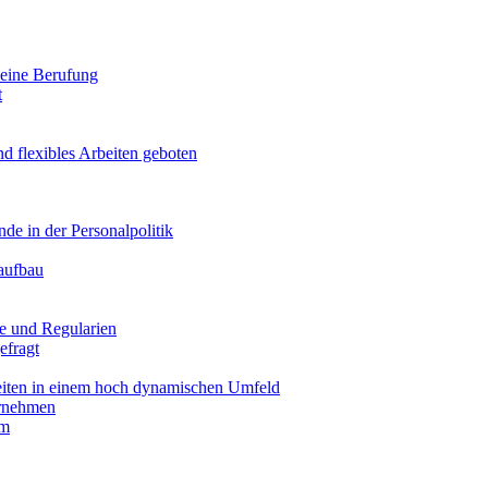
 seine Berufung
t
d flexibles Arbeiten geboten
de in der Personalpolitik
aufbau
e und Regularien
efragt
iten in einem hoch dynamischen Umfeld
ernehmen
um