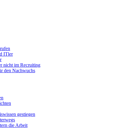
rufen
d ITler
r
r nicht im Recruiting
 für den Nachwuchs
en
chten
swissen gestiegen
nterwegs
tern die Arbeit