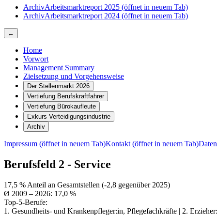
Archiv
Arbeitsmarktreport 2025
(öffnet in neuem Tab)
Archiv
Arbeitsmarktreport 2024
(öffnet in neuem Tab)
←
Home
Vorwort
Management Summary
Zielsetzung und Vorgehensweise
Der Stellenmarkt 2026
Vertiefung Berufskraftfahrer
Vertiefung Bürokaufleute
Exkurs Verteidigungsindustrie
Archiv
Impressum
(öffnet in neuem Tab)
Kontakt
(öffnet in neuem Tab)
Daten
Berufsfeld 2 - Service
17,5 % Anteil an Gesamtstellen (-2,8 gegenüber 2025)
Ø 2009 – 2026: 17,0 %
Top-5-Berufe:
1. Gesundheits- und Krankenpfleger:in, Pflegefachkräfte | 2. Erzieher:i