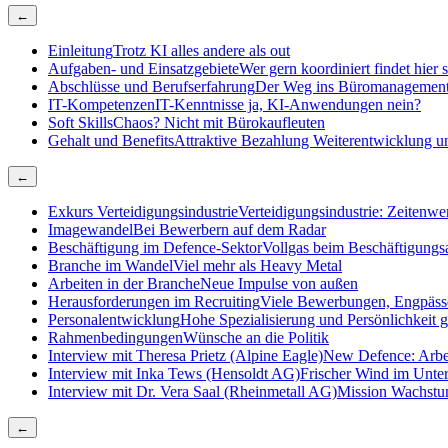
←
Einleitung
Trotz KI alles andere als out
Aufgaben- und Einsatzgebiete
Wer gern koordiniert findet hier
Abschlüsse und Berufserfahrung
Der Weg ins Büromanagemen
IT-Kompetenzen
IT-Kenntnisse ja, KI-Anwendungen nein?
Soft Skills
Chaos? Nicht mit Bürokaufleuten
Gehalt und Benefits
Attraktive Bezahlung Weiterentwicklung un
←
Exkurs Verteidigungsindustrie
Verteidigungsindustrie: Zeitenwen
Imagewandel
Bei Bewerbern auf dem Radar
Beschäftigung im Defence-Sektor
Vollgas beim Beschäftigungs
Branche im Wandel
Viel mehr als Heavy Metal
Arbeiten in der Branche
Neue Impulse von außen
Herausforderungen im Recruiting
Viele Bewerbungen, Engpäss
Personalentwicklung
Hohe Spezialisierung und Persönlichkeit g
Rahmenbedingungen
Wünsche an die Politik
Interview mit Theresa Prietz (Alpine Eagle)
New Defence: Arbe
Interview mit Inka Tews (Hensoldt AG)
Frischer Wind im Unt
Interview mit Dr. Vera Saal (Rheinmetall AG)
Mission Wachst
←