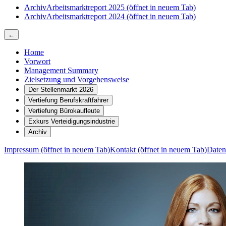
Archiv
Arbeitsmarktreport 2025
(öffnet in neuem Tab)
Archiv
Arbeitsmarktreport 2024
(öffnet in neuem Tab)
←
Home
Vorwort
Management Summary
Zielsetzung und Vorgehensweise
Der Stellenmarkt 2026
Vertiefung Berufskraftfahrer
Vertiefung Bürokaufleute
Exkurs Verteidigungsindustrie
Archiv
Impressum
(öffnet in neuem Tab)
Kontakt
(öffnet in neuem Tab)
Daten