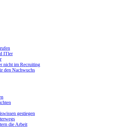
rufen
d ITler
r
r nicht im Recruiting
 für den Nachwuchs
en
chten
swissen gestiegen
nterwegs
tern die Arbeit