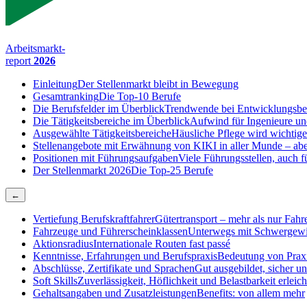
Arbeitsmarkt-
report
2026
Einleitung
Der Stellenmarkt bleibt in Bewegung
Gesamtranking
Die Top-10 Berufe
Die Berufsfelder im Überblick
Trendwende bei Entwicklungsbe
Die Tätigkeitsbereiche im Überblick
Aufwind für Ingenieure un
Ausgewählte Tätigkeitsbereiche
Häusliche Pflege wird wichtige
Stellenangebote mit Erwähnung von KI
KI in aller Munde – abe
Positionen mit Führungsaufgaben
Viele Führungsstellen, auch
Der Stellenmarkt 2026
Die Top-25 Berufe
←
Vertiefung Berufskraftfahrer
Gütertransport – mehr als nur Fahr
Fahrzeuge und Führerscheinklassen
Unterwegs mit Schwergewi
Aktionsradius
Internationale Routen fast passé
Kenntnisse, Erfahrungen und Berufspraxis
Bedeutung von Praxi
Abschlüsse, Zertifikate und Sprachen
Gut ausgebildet, sicher u
Soft Skills
Zuverlässigkeit, Höflichkeit und Belastbarkeit erleich
Gehaltsangaben und Zusatzleistungen
Benefits: von allem mehr