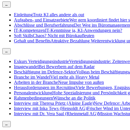
←
Einleitung
Trotz KI alles andere als out
Aufgaben- und Einsatzgebiete
Wer gern koordiniert findet hier
Abschlüsse und Berufserfahrung
Der Weg ins Büromanagemen
IT-Kompetenzen
IT-Kenntnisse ja, KI-Anwendungen nein?
Soft Skills
Chaos? Nicht mit Bürokaufleuten
Gehalt und Benefits
Attraktive Bezahlung Weiterentwicklung un
←
Exkurs Verteidigungsindustrie
Verteidigungsindustrie: Zeitenwen
Imagewandel
Bei Bewerbern auf dem Radar
Beschäftigung im Defence-Sektor
Vollgas beim Beschäftigungs
Branche im Wandel
Viel mehr als Heavy Metal
Arbeiten in der Branche
Neue Impulse von außen
Herausforderungen im Recruiting
Viele Bewerbungen, Engpäss
Personalentwicklung
Hohe Spezialisierung und Persönlichkeit g
Rahmenbedingungen
Wünsche an die Politik
Interview mit Theresa Prietz (Alpine Eagle)
New Defence: Arbe
Interview mit Inka Tews (Hensoldt AG)
Frischer Wind im Unt
Interview mit Dr. Vera Saal (Rheinmetall AG)
Mission Wachst
←