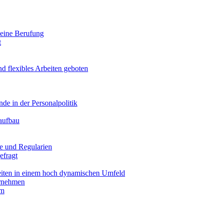
 seine Berufung
t
d flexibles Arbeiten geboten
de in der Personalpolitik
aufbau
e und Regularien
efragt
iten in einem hoch dynamischen Umfeld
ernehmen
um